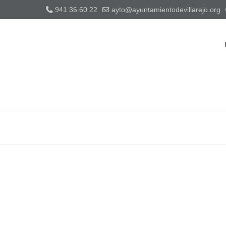
941 36 60 22
ayto@ayuntamientodevillarejo.org